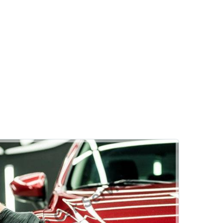
Fren Sistemleri
Fren Onarımı
Fren İnovasyonları
TrustCar Otomotiv
Klima
Rehber