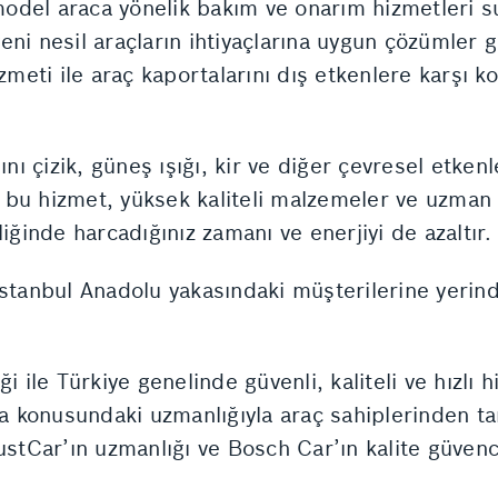
del araca yönelik bakım ve onarım hizmetleri sun
 yeni nesil araçların ihtiyaçlarına uygun çözümler 
ti ile araç kaportalarını dış etkenlere karşı ko
ını çizik, güneş ışığı, kir ve diğer çevresel etke
bu hizmet, yüksek kaliteli malzemeler ve uzman i
iğinde harcadığınız zamanı ve enerjiyi de azaltır.
İstanbul Anadolu yakasındaki müşterilerine yerin
i ile Türkiye genelinde güvenli, kaliteli ve hızlı
konusundaki uzmanlığıyla araç sahiplerinden tam n
ustCar’ın uzmanlığı ve Bosch Car’ın kalite güven