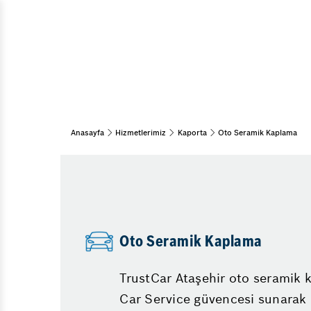
Togg Servis
Araç Bakım & Onarım
Kaporta Çü
Muayene Ve Bakım
Periyodik Bakım
Kızdırma Bu
Bahar Bakımı
Partikül Fi
Kış Bakımı
Oksijen Sen
Elektrikli Araç Bakım
Anasayfa
Hizmetlerimiz
Kaporta
Oto Seramik Kaplama
Uzun Yola 
Kaporta
Pasta Cila
Oto Boya
Oto Seramik Kaplama
Oto Seramik Kaplama
Lastik
TrustCar Ataşehir oto seramik 
Car Service güvencesi sunarak 