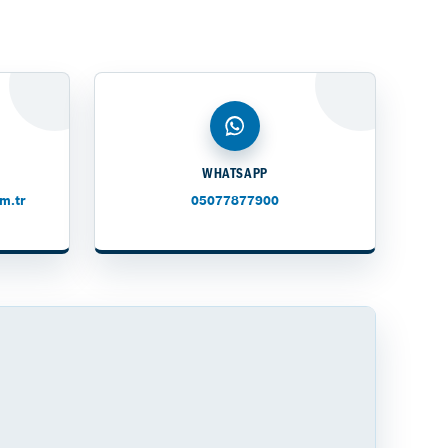
WHATSAPP
m.tr
05077877900